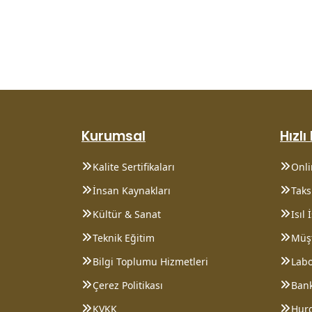
Kurumsal
Hızlı
Kalite Sertifikaları
Onl
İnsan Kaynakları
Taksi
Kültür & Sanat
Isıl
Teknik Eğitim
Müşt
Bilgi Toplumu Hizmetleri
Lab
Çerez Politikası
Bank
KVKK
Hurd