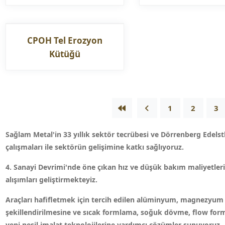
CPOH Tel Erozyon
Kütüğü
1
2
3
Sağlam Metal'in 33 yıllık sektör tecrübesi ve Dörrenberg Edelst
çalışmaları ile sektörün gelişimine katkı sağlıyoruz.
4. Sanayi Devrimi'nde öne çıkan hız ve düşük bakım maliyetleri
alışımları geliştirmekteyiz.
Araçları hafifletmek için tercih edilen alüminyum, magnezyum 
şekillendirilmesine ve sıcak formlama, soğuk dövme, flow fo
yeni nesil imalat teknolojilerine yardımcı çözümler sunuyoruz.