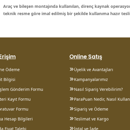
Araç ve bileşen montajında kullanılan, direnç kaynak operasyonla
teknik resme göre imal edilmiş bir şekilde kullanıma hazır tes
 Erişim
Online Satış
ine Ödeme
Üyelik ve Avantajları
t Bilgisi
Kampanyalarımız
 İşlem Gönderim Formu
Nasıl Sipariş Verebilirim?
eri Kayıt Formu
ParaPuan Nedir, Nasıl Kullanı
oratuvar Formu
Sipariş ve Ödeme
a Hesap Bilgileri
Teslimat ve Kargo
a Fiyat Talebi
İptal ve İade