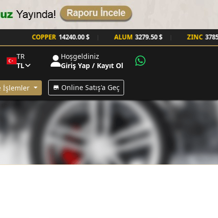
COPPER
14240.00 $
ALUM
3279.50 $
ZINC
3785.00 $
|
|
|
TR
Hoşgeldiniz
TL
Giriş Yap / Kayıt Ol
Online Satış'a Geç
 İşlemler