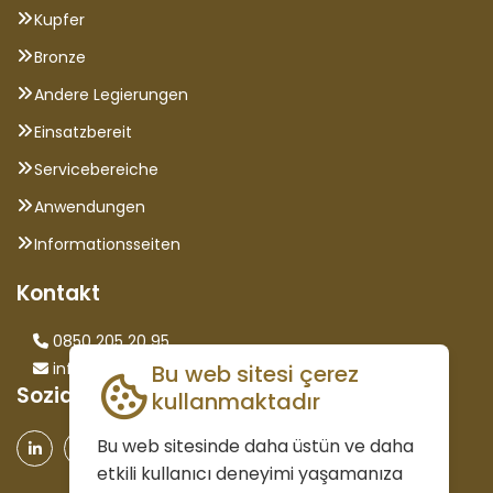
Kupfer
Bronze
Andere Legierungen
Einsatzbereit
Servicebereiche
Anwendungen
Informationsseiten
Kontakt
0850 205 20 95
info@saglammetal.com
Bu web sitesi çerez
Sozialen Medien
kullanmaktadır
Bu web sitesinde daha üstün ve daha
etkili kullanıcı deneyimi yaşamanıza