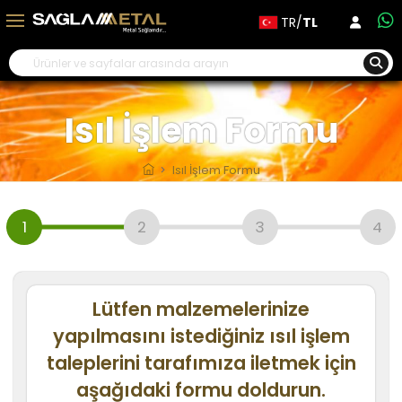
TR/
TL
Isıl İşlem Formu
Isıl İşlem Formu
1
2
3
4
Lütfen malzemelerinize
yapılmasını istediğiniz ısıl işlem
taleplerini tarafımıza iletmek için
aşağıdaki formu doldurun.