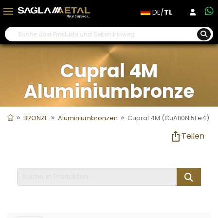
DE/
TL
Cupral 4M
Aluminiumbronze
BRONZE
Aluminiumbronzen
Cupral 4M (CuAl10Ni5Fe4)
Teilen