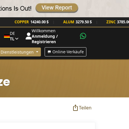
COPPER
14240.00 $
ALUM
3279.50 $
ZINC
3785.00 $
|
|
|
Willkommen
DE
Anmeldung /
TL
Registrieren
Online-Verkäufe
Dienstleistungen
ze
Teilen