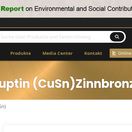
Produkte
Media Center
Kontakt
Online 
uptin (CuSn)Zinnbron
Sn)