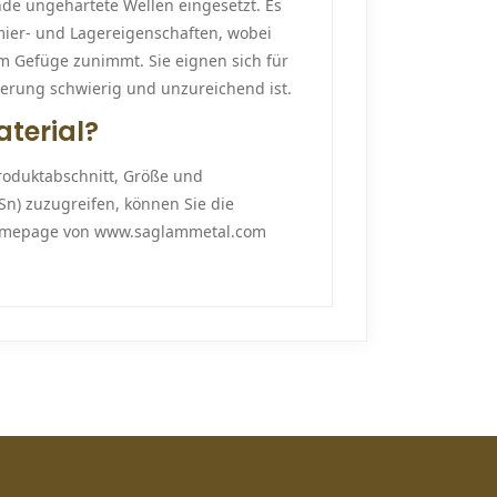
nde ungehärtete Wellen eingesetzt. Es
ier- und Lagereigenschaften, wobei
m Gefüge zunimmt. Sie eignen sich für
ierung schwierig und unzureichend ist.
terial?
Produktabschnitt, Größe und
Sn) zuzugreifen, können Sie die
 Homepage von www.saglammetal.com