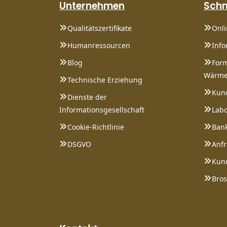
Unternehmen
Schn
Qualitätszertifikate
Onl
Humanressourcen
Info
Blog
Form
Wärme
Technische Erziehung
Kund
Dienste der
Informationsgesellschaft
Labo
Cookie-Richtlinie
Bank
DSGVO
Anfr
Kund
Bro