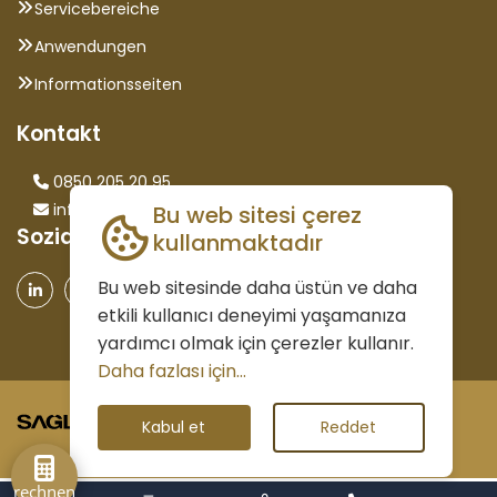
Servicebereiche
Anwendungen
Informationsseiten
Kontakt
0850 205 20 95
info@saglammetal.com
Bu web sitesi çerez
Sozialen Medien
kullanmaktadır
Bu web sitesinde daha üstün ve daha
etkili kullanıcı deneyimi yaşamanıza
yardımcı olmak için çerezler kullanır.
Daha fazlası için...
©2026 Elle Rechte vorbehalten
Kabul et
Reddet
rechnen