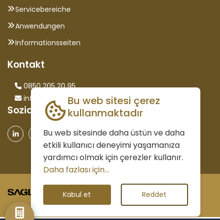
Servicebereiche
Anwendungen
Informationsseiten
Kontakt
0850 205 20 95
info@saglammetal.com
Bu web sitesi çerez
Sozialen Medien
kullanmaktadır
Bu web sitesinde daha üstün ve daha
etkili kullanıcı deneyimi yaşamanıza
yardımcı olmak için çerezler kullanır.
Daha fazlası için...
©2026 Elle Rechte vorbehalten
Kabul et
Reddet