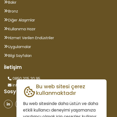
Bakır
Bronz
Diğer Alaşımlar
Kullanıma Hazır
Hizmet Verilen Endüstriler
Uygulamalar
Bilgi Sayfaları
İletişim
0850 205 20 95
info@saglammetal.com
Bu web sitesi çerez
Sosyal Medya
kullanmaktadır
Bu web sitesinde daha üstün ve daha
etkili kullanıcı deneyimi yaşamanıza
yardımcı olmak için çerezler kullanır.