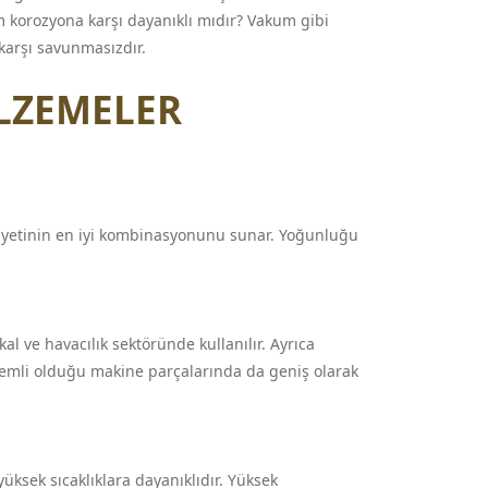
m korozyona karşı dayanıklı mıdır? Vakum gibi
karşı savunmasızdır.
LZEMELER
liyetinin en iyi kombinasyonunu sunar. Yoğunluğu
l ve havacılık sektöründe kullanılır. Ayrıca
önemli olduğu makine parçalarında da geniş olarak
ksek sıcaklıklara dayanıklıdır. Yüksek