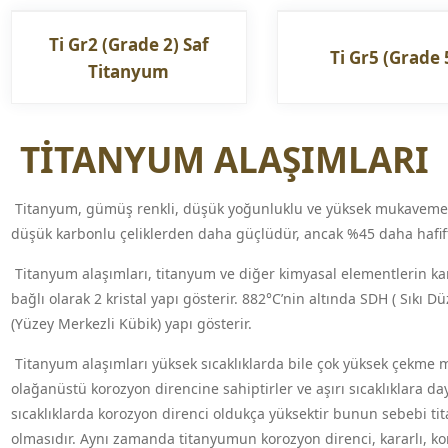
Ti Gr2 (Grade 2) Saf
Ti Gr5 (Grade 
Titanyum
TİTANYUM ALAŞIMLARI
Titanyum, gümüş renkli, düşük yoğunluklu ve yüksek mukavemetli 
düşük karbonlu çeliklerden daha güçlüdür, ancak %45 daha hafift
Titanyum alaşımları, titanyum ve diğer kimyasal elementlerin kar
bağlı olarak 2 kristal yapı gösterir. 882°C’nin altında SDH ( Sıkı
(Yüzey Merkezli Kübik) yapı gösterir.
Titanyum alaşımları yüksek sıcaklıklarda bile çok yüksek çekme mu
olağanüstü korozyon direncine sahiptirler ve aşırı sıcaklıklara d
sıcaklıklarda korozyon direnci oldukça yüksektir bunun sebebi t
olmasıdır. Aynı zamanda titanyumun korozyon direnci, kararlı, k