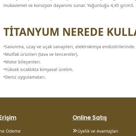
mukavemet ve korozyon dayanımı sunar. Yoğunluğu 4,45 g/cm3.
TİTANYUM NEREDE KULL
•Savunma, uzay ve uçak sanayileri, elektrokimya endüstrilerinde.
•Mutfak ürünleri (tava ve tencereler).
•Motor bileşenleri.
•Yüksek sıcaklıkta kimyasal üretim.
•Deniz uygulamaları.
 Erişim
Online Satış
ine Ödeme
Üyelik ve Avantajları