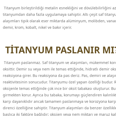
Titanyum birleştirildiği metalin esnekliğini ve dövülebilirliğini a
titanyumdan daha fazla uygulamaya sahiptir. Altı çeşit saf titany
alaşımları tipik olarak eser miktarda alüminyum, molibden, van
demir, krom, kobalt, nikel ve bakır içerir.
TİTANYUM PASLANIR MI
Titanyum paslanmaz. Saf titanyum ve alaşımları, mükemmel korozy
oksittir. Demir su veya nem ile temas ettiğinde, hidratlı demir oks
reaksiyona girer. Bu reaksiyona da pas deriz. Pas, demiri ve alaşım
reaktivitesinin sonucudur. Titanyumu özel yapan özelliği budur.
oksijenle temas ettiğinde çok ince bir oksit tabakası oluşturur. Bu
girmekten korur. Ayrıca bu tabaka, korumayı güçlendiren kalınlı
karşı dayanıklıdır ancak tamamen paslanmaya ve korozyona karşı 
direnci özelliğine sahiptir. Titanyum alaşımları da benzer özellik
başlıca iki faktöre bağlıdır; oksijen veya nem miktarı ve maruz ka