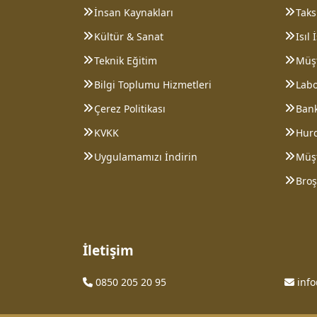
İnsan Kaynakları
Taksi
Kültür & Sanat
Isıl
Teknik Eğitim
Müşt
Bilgi Toplumu Hizmetleri
Lab
Çerez Politikası
Bank
KVKK
Hurd
Uygulamamızı İndirin
Müş
Broş
İletişim
0850 205 20 95
inf