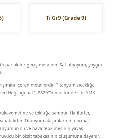
5)
Ti Gr9 (Grade 9)
parlak bir geçiş metalidir. Saf titanyum, yaygın
ir.
ışımını içeren metallerdir. Titanyum sıcaklığa
 Düzen Hegzagonal ), 882°C’nin üstünde iste YMK
kavemetine ve tokluğa sahiptir. Hafiftirler,
ayanabilirler. Titanyum alaşımlarının normal
itanyumun su ve hava tepkimesinin yavaş
oruyucu bir oksit tabakasının oluşumuna dayanır.