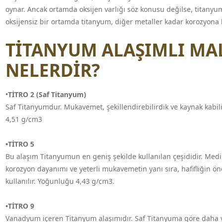
oynar. Ancak ortamda oksijen varlığı söz konusu değilse, titanyu
oksijensiz bir ortamda titanyum, diğer metaller kadar korozyona 
TİTANYUM ALAŞIMLI MA
NELERDİR?
•
TİTRO 2 (Saf Titanyum)
Saf Titanyumdur. Mukavemet, şekillendirebilirdik ve kaynak kabi
4,51 g/cm3
•TİTRO 5
Bu alaşım Titanyumun en geniş şekilde kullanılan çeşididir. Medika
korozyon dayanımı ve yeterli mukavemetin yanı sıra, hafifliğin 
kullanılır. Yoğunluğu 4,43 g/cm3.
•TİTRO 9
Vanadyum içeren Titanyum alaşımıdır. Saf Titanyuma göre daha yü