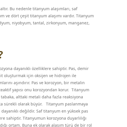
zaltır. Bu nedenle titanyum alaşımları, saf
um ve dört çeşit titanyum alaşımı vardır. Titanyum
adyum, niyobyum, tantal, zirkonyum, manganez,
?
ona dayanıklı özelliklere sahiptir. Pas, demir
it oluşturmak için oksijen ve hidrojen ile
larını aşındırır. Pas ve korozyon, bir metalin
 Reaktif yapısı onu korozyondan korur. Titanyum
 tabaka, alttaki metali daha fazla reaksiyona
kta sürekli olarak büyür. Titanyum paslanmaya
dayanıklı değildir. Saf titanyum en yüksek pas
lere sahiptir. Titanyumun korozyona duyarlılığı
ldığı ortam. Buna ek olarak alaşım türü de bir rol