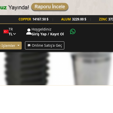
COPPER
14167.50 $
ALUM
3229.00 $
ZINC
3737.00 $
|
|
TR
Hoşgeldiniz
TL
Giriş Yap / Kayıt Ol
Online Satış'a Geç
 İşlemler