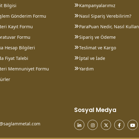
t Bilgisi
Kampanyalarımız
 İşlem Gönderim Formu
Nasıl Sipariş Verebilirim?
eri Kayıt Formu
ParaPuan Nedir, Nasıl Kullanı
oratuvar Formu
Sipariş ve Ödeme
a Hesap Bilgileri
Teslimat ve Kargo
a Fiyat Talebi
İptal ve İade
teri Memnuniyet Formu
Yardım
ürler
Sosyal Medya
o@saglammetal.com