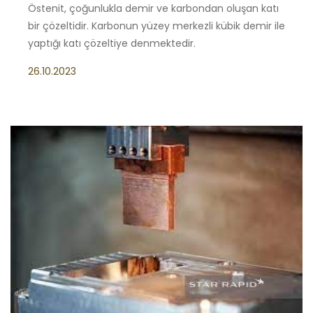
Östenit, çoğunlukla demir ve karbondan oluşan katı
bir çözeltidir. Karbonun yüzey merkezli kübik demir ile
yaptığı katı çözeltiye denmektedir.
26.10.2023