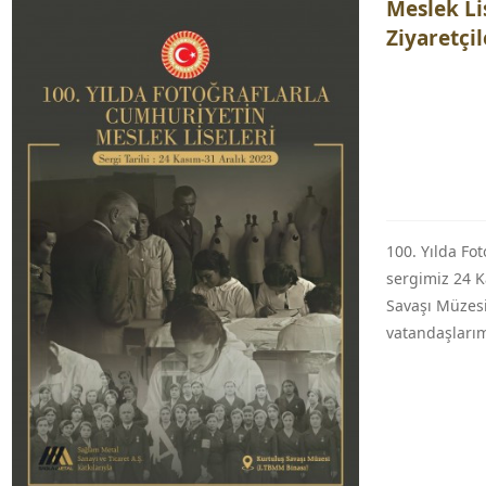
Meslek Li
Ziyaretçi
100. Yılda Fo
sergimiz 24 K
Savaşı Müzesi
vatandaşlarımı