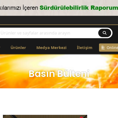
CO
?
Ürünler
Medya Merkezi
İletişim
Online
Basın Bülteni