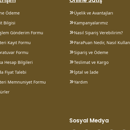
 Erişim
Online Satış
ine Ödeme
Üyelik ve Avantajları
t Bilgisi
Kampanyalarımız
 İşlem Gönderim Formu
Nasıl Sipariş Verebilirim?
eri Kayıt Formu
ParaPuan Nedir, Nasıl Kullanı
oratuvar Formu
Sipariş ve Ödeme
a Hesap Bilgileri
Teslimat ve Kargo
a Fiyat Talebi
İptal ve İade
teri Memnuniyet Formu
Yardım
ürler
Sosyal Medya