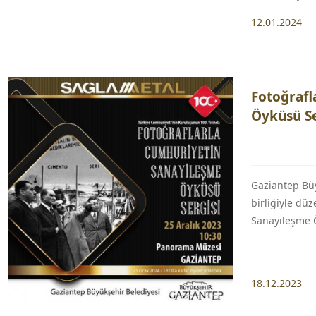
12.01.2024
Fotoğrafl
Öyküsü Se
Gaziantep Büy
birliğiyle dü
Sanayileşme Ö
18.12.2023