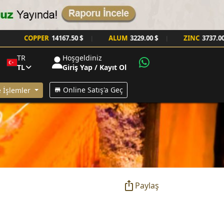
PPER
14167.50 $
ALUM
3229.00 $
ZINC
3737.00 $
|
|
|
TR
Hoşgeldiniz
TL
Giriş Yap / Kayıt Ol
Online Satış'a Geç
 İşlemler
Paylaş