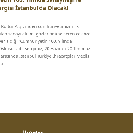
tin 100. Yılında Sanayileşme
rgisi İstanbul’da Olacak!
Kültür Arşivi’nden cumhuriyetimizin ilk
pılan sanayi atılımı gözler önüne seren çok özel
yer aldığı “Cumhuriyetin 100. Yılında
Öyküsü” adlı sergimiz, 20 Haziran-20 Temmuz
 arasında İstanbul Türkiye İhracatçılar Meclisi
la