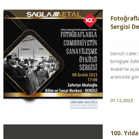
Fotoğrafl
Sergisi De
Denizli Cafer 
birliğiyle Zaf
Aralık\'ta açı
aramızda gör
01.12.2023
100. Yıld