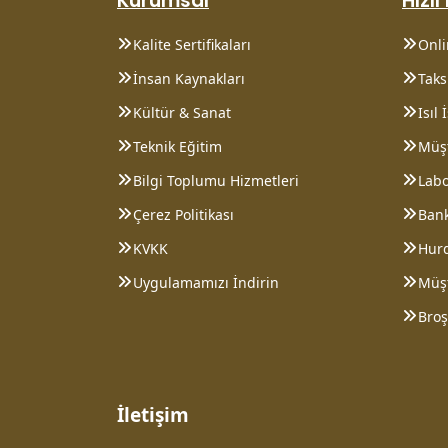
Kurumsal
Hızlı
Kalite Sertifikaları
Onl
İnsan Kaynakları
Taksi
Kültür & Sanat
Isıl
Teknik Eğitim
Müşt
Bilgi Toplumu Hizmetleri
Lab
Çerez Politikası
Bank
KVKK
Hurd
Uygulamamızı İndirin
Müş
Broş
İletişim