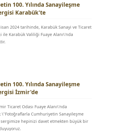
tin 100. Yılında Sanayileşme
rgisi Karabük'te
isan 2024 tarihinde, Karabük Sanayi ve Ticaret
ği ile Karabük Valiliği Fuaye Alanı\'nda
ir.
tin 100. Yılında Sanayileşme
rgisi İzmir'de
zmir Ticaret Odası Fuaye Alanı\'nda
 \"Fotoğraflarla Cumhuriyetin Sanayileşme
 sergimize hepinizi davet etmekten büyük bir
duyuyoruz.