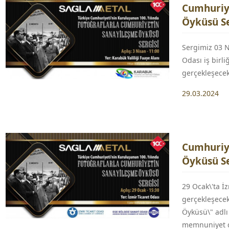
Cumhuriye
Öyküsü Se
Sergimiz 03 N
Odası iş birli
gerçekleşecekt
29.03.2024
Cumhuriye
Öyküsü Se
29 Ocak\'ta İ
gerçekleşecek
Öyküsü\" adlı
memnuniyet 