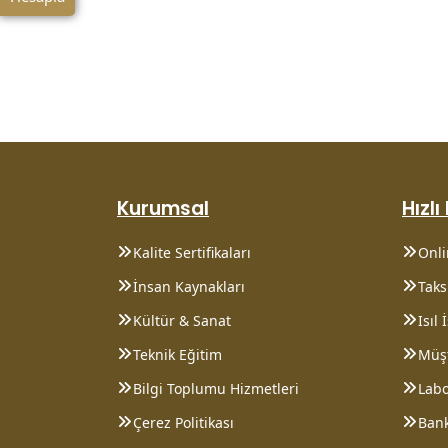
Kurumsal
Hızlı
Kalite Sertifikaları
Onl
İnsan Kaynakları
Taksi
Kültür & Sanat
Isıl
Teknik Eğitim
Müşt
Bilgi Toplumu Hizmetleri
Lab
Çerez Politikası
Bank