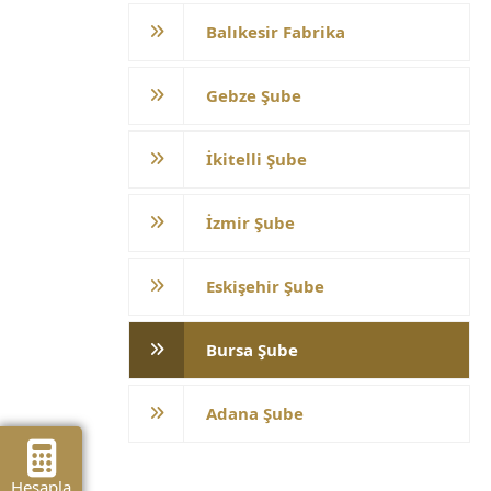
Balıkesir Fabrika
Gebze Şube
İkitelli Şube
İzmir Şube
Eskişehir Şube
Bursa Şube
Adana Şube
Hesapla