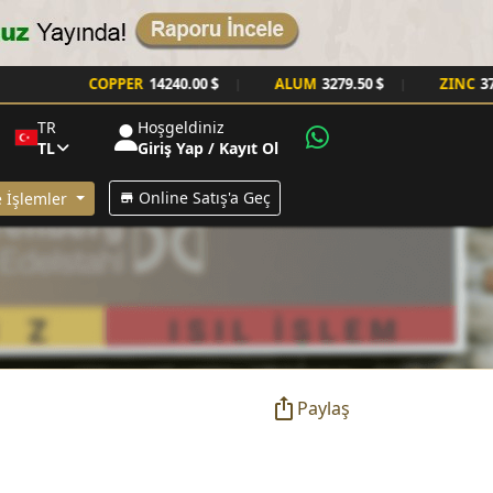
COPPER
14240.00 $
ALUM
3279.50 $
ZINC
3785.0
|
|
TR
Hoşgeldiniz
TL
Giriş Yap / Kayıt Ol
Online Satış'a Geç
 İşlemler
Paylaş