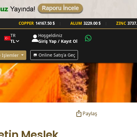
COPPER
14167.50 $
ALUM
3229.00 $
ZINC
3737.00 $
|
|
TR
Hoşgeldiniz
TL
Giriş Yap / Kayıt Ol
Online Satış'a Geç
 İşlemler
Paylaş
etin Meslek