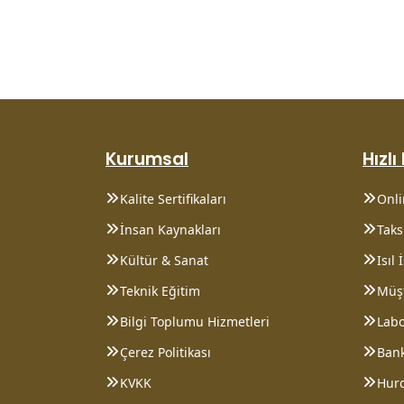
Kurumsal
Hızlı
Kalite Sertifikaları
Onl
İnsan Kaynakları
Taksi
Kültür & Sanat
Isıl
Teknik Eğitim
Müşt
Bilgi Toplumu Hizmetleri
Lab
Çerez Politikası
Bank
KVKK
Hurd