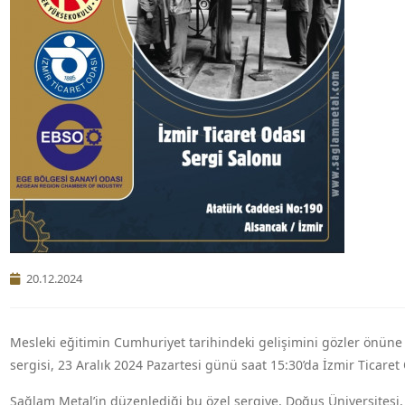
20.12.2024
Mesleki eğitimin Cumhuriyet tarihindeki gelişimini gözler önün
sergisi, 23 Aralık 2024 Pazartesi günü saat 15:30’da İzmir Ticaret 
Sağlam Metal’in düzenlediği bu özel sergiye, Doğuş Üniversitesi,