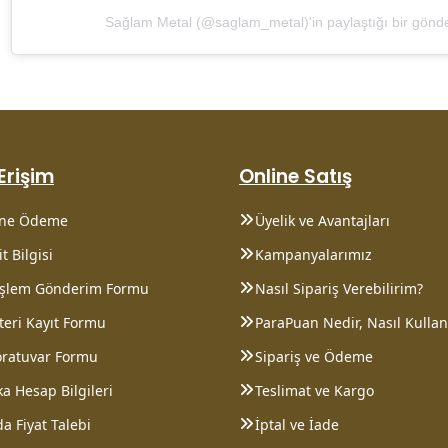
Sağlam Metal (@saglam_metal)'in paylaştığı bir gönde
 Erişim
Online Satış
ine Ödeme
Üyelik ve Avantajları
t Bilgisi
Kampanyalarımız
 İşlem Gönderim Formu
Nasıl Sipariş Verebilirim?
eri Kayıt Formu
ParaPuan Nedir, Nasıl Kullanı
oratuvar Formu
Sipariş ve Ödeme
a Hesap Bilgileri
Teslimat ve Kargo
a Fiyat Talebi
İptal ve İade