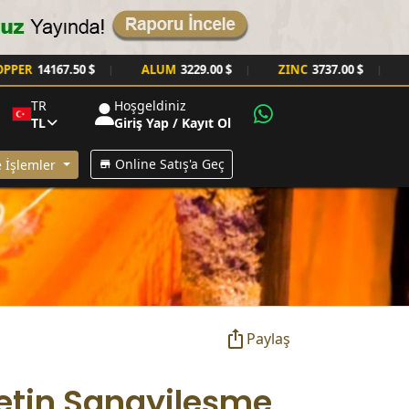
.50 $
ALUM
3229.00 $
ZINC
3737.00 $
NICKEL
169
|
|
|
TR
Hoşgeldiniz
TL
Giriş Yap / Kayıt Ol
Online Satış'a Geç
 İşlemler
Paylaş
etin Sanayileşme