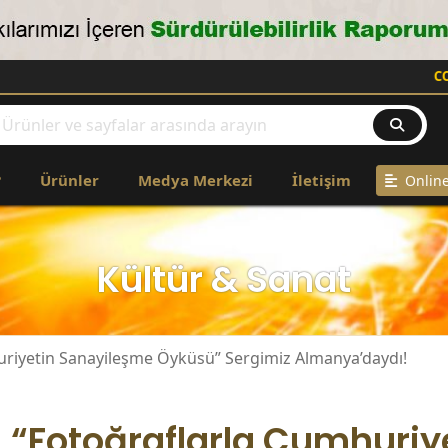
COPPER
14167
?
Ürünler
Medya Merkezi
İletişim
Online
Kültür & Sanat
uriyetin Sanayileşme Öyküsü” Sergimiz Almanya’daydı!
“Fotoğraflarla Cumhuriy