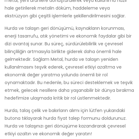
metal, yeni ürünlere dönüştürülerek veya kullanıma hazır
hale getirilerek metalin döküm, haddeleme veya
ekstrüzyon gibi çeşitli işlemlerle şekillendirilmesini sağlar.
Hurda ve talaşın geri dönüşümü, kaynakların korunması,
enerji tasarrufu, atık yönetimi ve ekonomik faydalar gibi bir
dizi avantaj sunar. Bu süreç, sürdürülebilirlik ve çevresel
bilinçliliğin artmasıyla birlikte giderek daha önemli hale
gelmektedir. Sağlam Metal, hurda ve talaşın yeniden
kullanılmasını teşvik ederek, çevresel etkiyi azaltma ve
ekonomik değer yaratma yolunda önemli bir rol
oynamaktadır. Bu nedenle, bu süreci desteklemek ve teşvik
etmek, gelecek nesillere daha yaşanabilir bir dünya bırakma
hedefimize ulaşmada kritik bir rol üstlenmektedir.
Hurda, talaş çelik ve bakırların alımı için lütfen yukarıdaki
butona tıklayarak hurda fiyat talep formunu doldurunuz.
Hurda ve talaşınızı geri dönüşüme kazandırarak çevresel
etkiyi azaltın ve ekonomik değer yaratın!