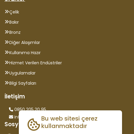
Çelik
Bakır
Bronz
Diğer Alaşımlar
Kullanıma Hazır
Hizmet Verilen Endüstriler
Uygulamalar
Bilgi Sayfaları
İletişim
0850 205 20 95
info@saglammetal.com
Bu web sitesi çerez
Sosyal Medya
kullanmaktadır