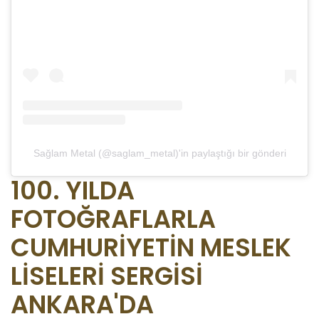
Sağlam Metal (@saglam_metal)'in paylaştığı bir gönderi
100. YILDA
FOTOĞRAFLARLA
CUMHURİYETİN MESLEK
LİSELERİ SERGİSİ
ANKARA'DA