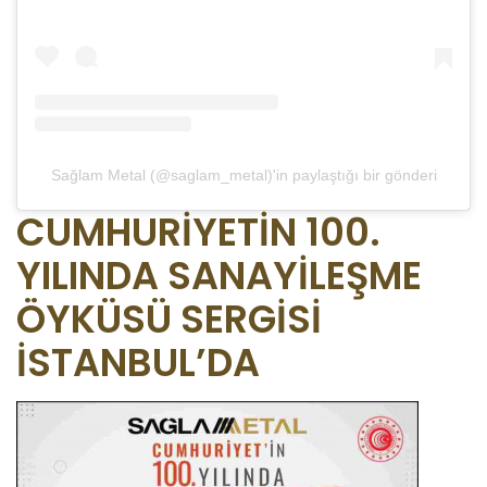
Sağlam Metal (@saglam_metal)'in paylaştığı bir gönderi
CUMHURİYETİN 100.
YILINDA SANAYİLEŞME
ÖYKÜSÜ SERGİSİ
İSTANBUL’DA