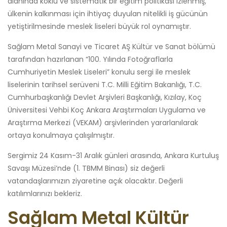
alanında köklü ve sistematik bir eğitim politikası izlenmiş,
ülkenin kalkınması için ihtiyaç duyulan nitelikli iş gücünün
yetiştirilmesinde meslek liseleri büyük rol oynamıştır.
Sağlam Metal Sanayi ve Ticaret AŞ Kültür ve Sanat bölümü
tarafından hazırlanan “100. Yılında Fotoğraflarla
Cumhuriyetin Meslek Liseleri” konulu sergi ile meslek
liselerinin tarihsel serüveni T.C. Milli Eğitim Bakanlığı, T.C.
Cumhurbaşkanlığı Devlet Arşivleri Başkanlığı, Kızılay, Koç
Üniversitesi Vehbi Koç Ankara Araştırmaları Uygulama ve
Araştırma Merkezi (VEKAM) arşivlerinden yararlanılarak
ortaya konulmaya çalışılmıştır.
Sergimiz 24 Kasım-31 Aralık günleri arasında, Ankara Kurtuluş
Savaşı Müzesi’nde (1. TBMM Binası) siz değerli
vatandaşlarımızın ziyaretine açık olacaktır. Değerli
katılımlarınızı bekleriz.
Sağlam Metal Kültür