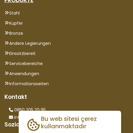
PRODUKTE
Stahl
Kupfer
Bronze
Andere Legierungen
Einsatzbereit
Servicebereiche
Anwendungen
Informationsseiten
Kontakt
0850 205 20 95
info@saglammetal.com
Bu web sitesi çerez
Sozialen Medien
kullanmaktadır