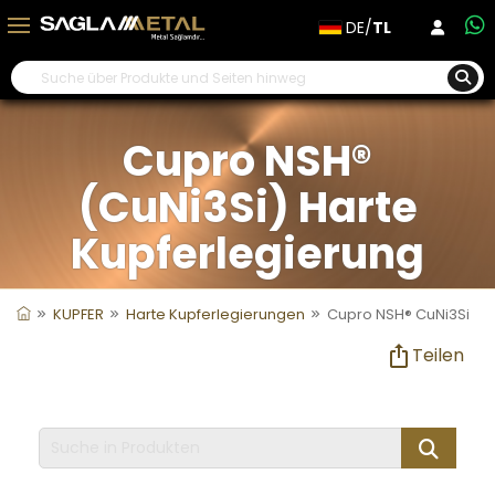
DE/
TL
Cupro NSH®
(CuNi3Si) Harte
Kupferlegierung
KUPFER
Harte Kupferlegierungen
Cupro NSH® CuNi3Si
Teilen