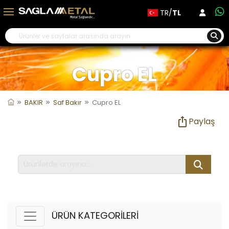
TR/
TL
Cupro EL
BAKIR
Saf Bakır
Cupro EL
Paylaş
ÜRÜN KATEGORİLERİ