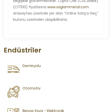
değişiklik göstermektedir. Cupro CNB (CuCoNiBe)
(C17510) fiyatlarına
www.saglammetal.com
anasayfası üzerinde yer alan “Online Satış’a Geç”
butonu üzerinden ulaşabilirsiniz.
Endüstriler
Demiryolu
Otomotiv
Beyaz Eşya - Elektronik