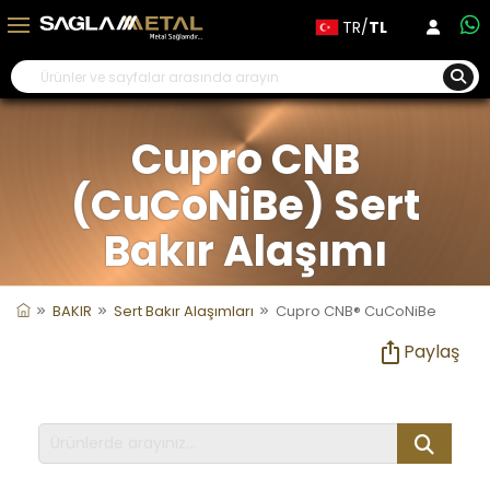
TR/
TL
Cupro CNB
(CuCoNiBe) Sert
Bakır Alaşımı
BAKIR
Sert Bakır Alaşımları
Cupro CNB® CuCoNiBe
Paylaş