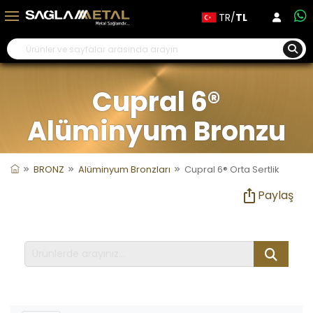
TR/
TL
Cupral 6®
Alüminyum Bronzu
BRONZ
Alüminyum Bronzları
Cupral 6® Orta Sertlik
Paylaş