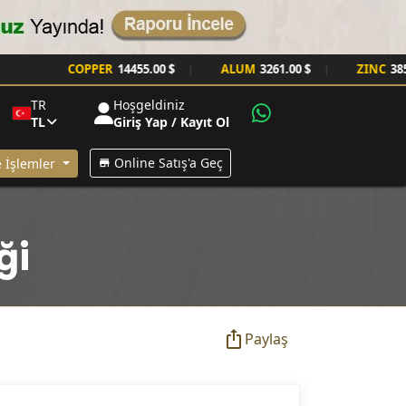
COPPER
14455.00 $
ALUM
3261.00 $
ZINC
3857.00
|
|
TR
Hoşgeldiniz
TL
Giriş Yap / Kayıt Ol
Online Satış'a Geç
 İşlemler
ği
Paylaş