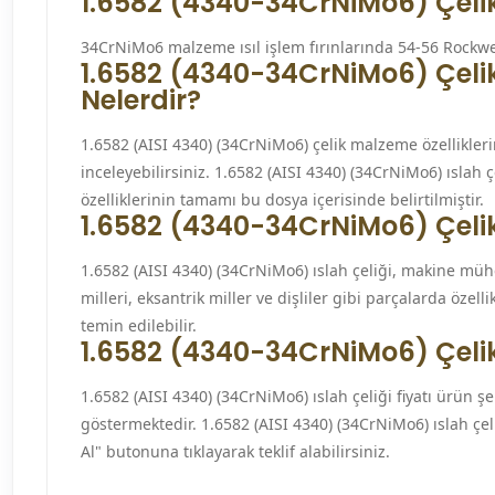
1.6582 (4340-34CrNiMo6) Çelik 
34CrNiMo6 malzeme ısıl işlem fırınlarında 54-56 Rockwell
1.6582 (4340-34CrNiMo6) Çelik
Nelerdir?
1.6582 (AISI 4340) (34CrNiMo6) çelik malzeme özellikler
inceleyebilirsiniz. 1.6582 (AISI 4340) (34CrNiMo6) ıslah
özelliklerinin tamamı bu dosya içerisinde belirtilmiştir.
1.6582 (4340-34CrNiMo6) Çelik 
1.6582 (AISI 4340) (34CrNiMo6) ıslah çeliği, makine müh
milleri, eksantrik miller ve dişliler gibi parçalarda özell
temin edilebilir.
1.6582 (4340-34CrNiMo6) Çelik
1.6582 (AISI 4340) (34CrNiMo6) ıslah çeliği fiyatı ürün şe
göstermektedir. 1.6582 (AISI 4340) (34CrNiMo6) ıslah çeliğ
Al" butonuna tıklayarak teklif alabilirsiniz.