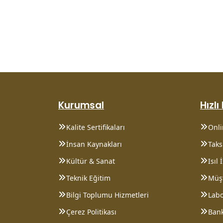
Kurumsal
Hızlı
Kalite Sertifikaları
Onl
İnsan Kaynakları
Taksi
Kültür & Sanat
Isıl
Teknik Eğitim
Müşt
Bilgi Toplumu Hizmetleri
Lab
Çerez Politikası
Bank