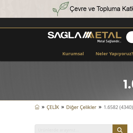
Kurumsal
Neler Yapıyoruz
1
ÇELİK
Diğer Çelikler
1.6582 (4340)