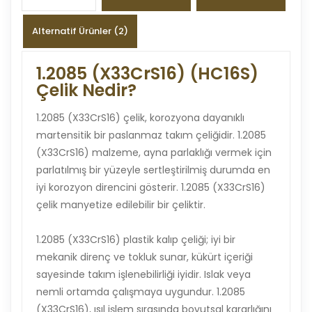
Alternatif Ürünler (2)
1.2085 (X33CrS16) (HC16S)
Çelik Nedir?
1.2085 (X33CrS16) çelik, korozyona dayanıklı
martensitik bir paslanmaz takım çeliğidir. 1.2085
(X33CrS16) malzeme, ayna parlaklığı vermek için
parlatılmış bir yüzeyle sertleştirilmiş durumda en
iyi korozyon direncini gösterir. 1.2085 (X33CrS16)
çelik manyetize edilebilir bir çeliktir.
1.2085 (X33CrS16) plastik kalıp çeliği; iyi bir
mekanik direnç ve tokluk sunar, kükürt içeriği
sayesinde takım işlenebilirliği iyidir. Islak veya
nemli ortamda çalışmaya uygundur. 1.2085
(X33CrS16), ısıl işlem sırasında boyutsal kararlığını