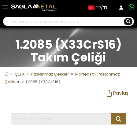
TR/
TL
1.2085 (X33CrS16)
Takım Çeliği
ÇELİK
Paslanmaz Çelikler
Martensitik Paslanmaz
Çelikler
1.2085 (X33CrS16)
Paylaş