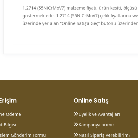
1.2714 (55NiCrMoV7) malzeme fiyatı; ürün kesiti, ölçüsü 
göstermektedir. 1.2714 (55NiCrMoV7) çelik fiyatlarına
üzerinde yer alan “Online Satış’a Geç” butonu üzerinden 
 Erişim
Online Satış
ine Ödeme
Üyelik ve Avantajları
t Bilgisi
Kampanyalarımız
 İşlem Gönderim Formu
Nasıl Sipariş Verebilirim?