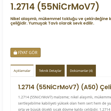
1.2714 (55NiCrMoV7)
Nikel alaşımlı, mükemmel tokluğu ve çekirdeğine ka
çeliğidir. Yumuşak Tavlı olarak sevk edilir.
FİYAT GÖR
Açıklamalar
Teknik Detaylar
Dokümanlar (4)
1.2714 (55NiCrMoV7) (A50) Çeli
1.2714 (55NiCrMoV7) malzeme; nikel alaşımlı, mükemmel
sertleşebilme kabiliyeti yüksek olan hem sert hem de yu
orta ve büyük ölçekli sıcak dövme kalıbı çeliğidir. 1.2