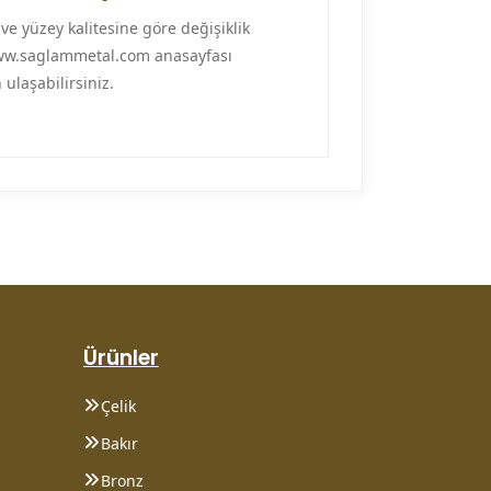
ve yüzey kalitesine göre değişiklik
 www.saglammetal.com anasayfası
ulaşabilirsiniz.
Ürünler
Çelik
Bakır
Bronz