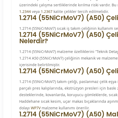
üzerindeki çalışma sertliklerinde kırılma riski vardır. Bu
1.2344
veya
1.2367
kalite çelikler tercih edilmelidir.
1.2714 (55NiCrMoV7) (A50) Çelik
1.2714 (55NiCrMoV7) sıcak iş takım çeliğinin kullanım se
1.2714 (55NiCrMoV7) (A50) Çeli
Nelerdir?
1.2714 (55NiCrMoV7) malzeme özelliklerini “Teknik Detay
1.2714 A50 (55NiCrMoV7) çeliğinin mekanik ve malzeme 
içerisinde belirtilmiştir.
1.2714 (55NiCrMoV7) (A50) Çeli
1.2714 (55NiCrMoV7) takım çeliği, paslanmaz çelik eşya
parçalı pres kalıplarında, ekstrüzyon presleri için baskı
desteklerinde, kovanlarda, koruyucu gömleklerde, sıcak 
Haddehane sıcak kesim, uçar makas bıçaklarında aşın
dolayı
WP7V
malzeme kullanımı önerilir.
1.2714 (55NiCrMoV7) (A50) Mal