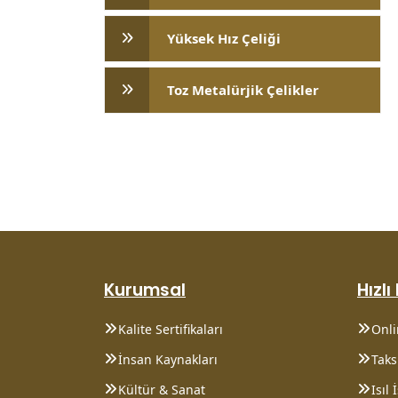
Yüksek Hız Çeliği
Toz Metalürjik Çelikler
Kurumsal
Hızlı
Kalite Sertifikaları
Onl
İnsan Kaynakları
Taksi
Kültür & Sanat
Isıl