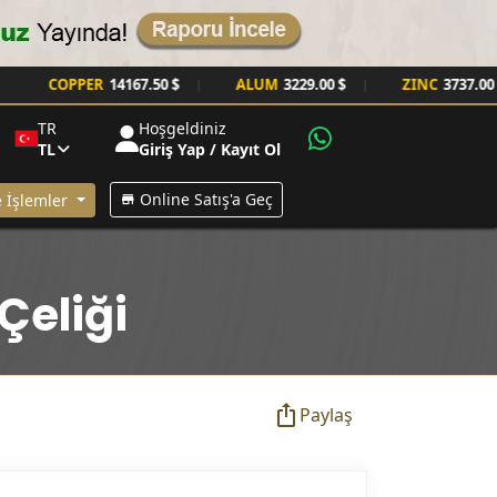
COPPER
14167.50 $
ALUM
3229.00 $
ZINC
3737.00 $
|
|
|
TR
Hoşgeldiniz
TL
Giriş Yap / Kayıt Ol
Online Satış'a Geç
 İşlemler
Çeliği
Paylaş