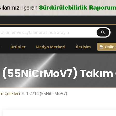
?
Ürünler
Medya Merkezi
İletişim
Online
4 (55NiCrMoV7) Takım 
m Çelikleri
1.2714 (55NiCrMoV7)