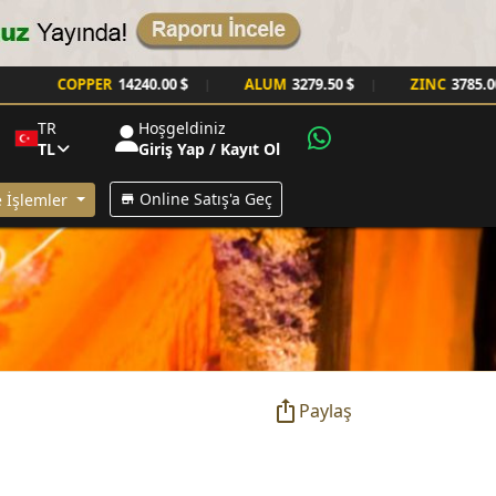
PPER
14240.00 $
ALUM
3279.50 $
ZINC
3785.00 $
|
|
|
TR
Hoşgeldiniz
TL
Giriş Yap / Kayıt Ol
Online Satış'a Geç
 İşlemler
Paylaş