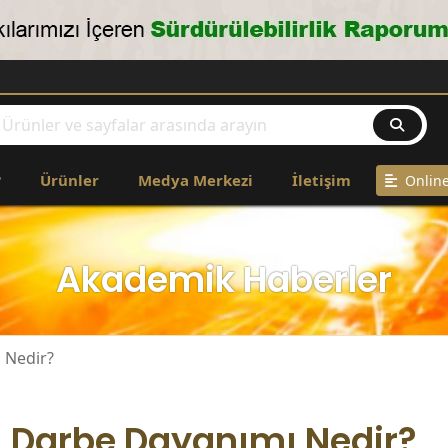
CO
?
Ürünler
Medya Merkezi
İletişim
Online
Akademik Haberler
 Nedir?
Darbe Dayanımı Nedir?