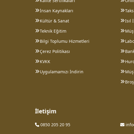
Kalite Sertifikaları
Onl
İnsan Kaynakları
Taksi
Kültür & Sanat
Isıl
Teknik Eğitim
Müşt
Bilgi Toplumu Hizmetleri
Lab
Çerez Politikası
Bank
KVKK
Hurd
Uygulamamızı İndirin
Müş
Broş
İletişim
0850 205 20 95
inf