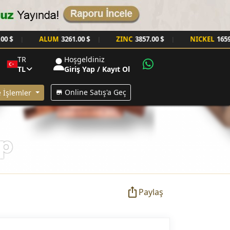
ALUM
3261.00 $
ZINC
3857.00 $
NICKEL
16595.00 $
|
|
|
TR
Hoşgeldiniz
TL
Giriş Yap / Kayıt Ol
Online Satış'a Geç
 İşlemler
ep
Paylaş