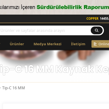
COPPER
14455.00 $
?
Ürünler
Medya Merkezi
İletişim
Online
ip-C 16 MM Kaynak K
Tip-C 16 MM