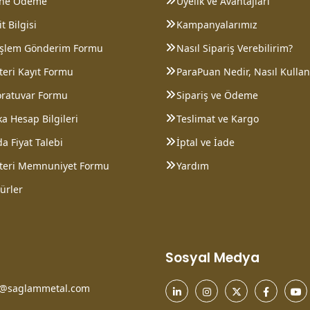
ine Ödeme
Üyelik ve Avantajları
t Bilgisi
Kampanyalarımız
 İşlem Gönderim Formu
Nasıl Sipariş Verebilirim?
eri Kayıt Formu
ParaPuan Nedir, Nasıl Kullanı
oratuvar Formu
Sipariş ve Ödeme
a Hesap Bilgileri
Teslimat ve Kargo
a Fiyat Talebi
İptal ve İade
teri Memnuniyet Formu
Yardım
ürler
Sosyal Medya
o@saglammetal.com