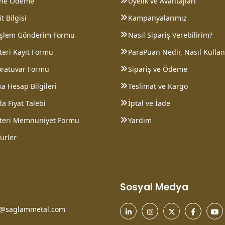
ine Ödeme
Üyelik ve Avantajları
t Bilgisi
Kampanyalarımız
 İşlem Gönderim Formu
Nasıl Sipariş Verebilirim?
eri Kayıt Formu
ParaPuan Nedir, Nasıl Kullanı
oratuvar Formu
Sipariş ve Ödeme
a Hesap Bilgileri
Teslimat ve Kargo
a Fiyat Talebi
İptal ve İade
teri Memnuniyet Formu
Yardım
ürler
Sosyal Medya
o@saglammetal.com