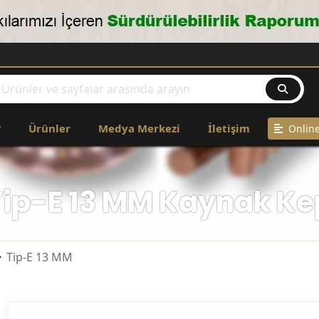
COP
?
Ürünler
Medya Merkezi
İletişim
Online
Tip-E 13 MM Kaynak Ke
Tip-E 13 MM