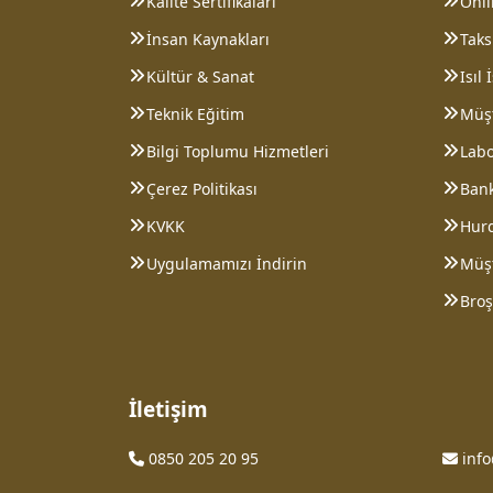
Kalite Sertifikaları
Onl
İnsan Kaynakları
Taksi
Kültür & Sanat
Isıl
Teknik Eğitim
Müşt
Bilgi Toplumu Hizmetleri
Lab
Çerez Politikası
Bank
KVKK
Hurd
Uygulamamızı İndirin
Müş
Broş
İletişim
0850 205 20 95
inf