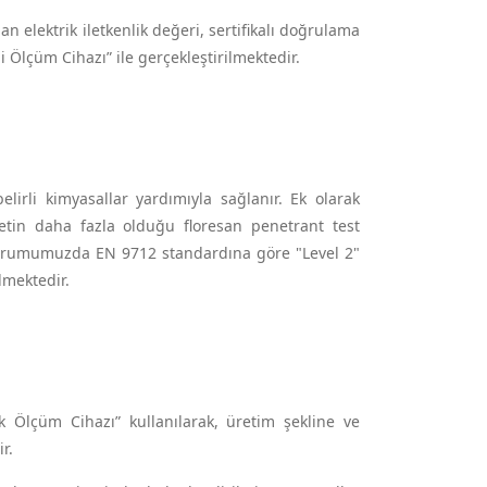
lan elektrik iletkenlik değeri, sertifikalı doğrulama
 Ölçüm Cihazı” ile gerçekleştirilmektedir.
lirli kimyasallar yardımıyla sağlanır. Ek olarak
etin daha fazla olduğu floresan penetrant test
kurumumuzda EN 9712 standardına göre "Level 2"
lmektedir.
k Ölçüm Cihazı” kullanılarak, üretim şekline ve
r.