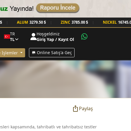
ALUM
3279.50 $
ZINC
3785.00 $
NICKEL
16745.00 $
|
|
|
TR
Hoşgeldiniz
TL
Giriş Yap / Kayıt Ol
Online Satış'a Geç
 İşlemler
Paylaş
sleri kapsamında, tahribatlı ve tahribatsız testler