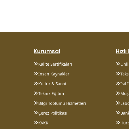
Kurumsal
Hızlı
Kalite Sertifikaları
Onl
İnsan Kaynakları
Taksi
Kültür & Sanat
Isıl
Teknik Eğitim
Müşt
Bilgi Toplumu Hizmetleri
Lab
Çerez Politikası
Bank
KVKK
Hurd