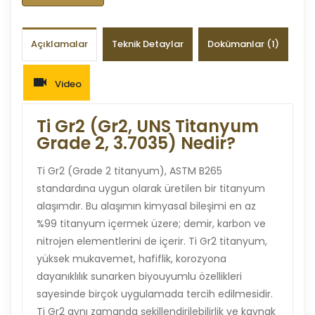
Açıklamalar
Teknik Detaylar
Dokümanlar (1)
Video
Ti Gr2 (Gr2, UNS Titanyum
Grade 2, 3.7035) Nedir?
Ti Gr2 (Grade 2 titanyum), ASTM B265
standardına uygun olarak üretilen bir titanyum
alaşımdır. Bu alaşımın kimyasal bileşimi en az
%99 titanyum içermek üzere; demir, karbon ve
nitrojen elementlerini de içerir. Ti Gr2 titanyum,
yüksek mukavemet, hafiflik, korozyona
dayanıklılık sunarken biyouyumlu özellikleri
sayesinde birçok uygulamada tercih edilmesidir.
Ti Gr2 aynı zamanda şekillendirilebilirlik ve kaynak