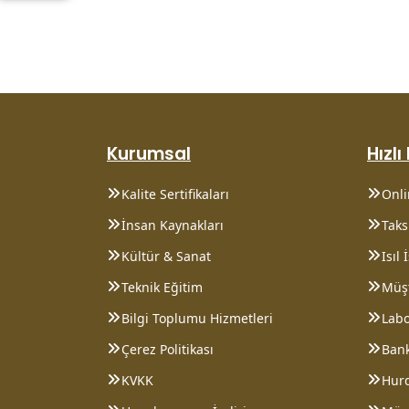
Kurumsal
Hızlı
Kalite Sertifikaları
Onl
İnsan Kaynakları
Taksi
Kültür & Sanat
Isıl
Teknik Eğitim
Müşt
Bilgi Toplumu Hizmetleri
Lab
Çerez Politikası
Bank
KVKK
Hurd