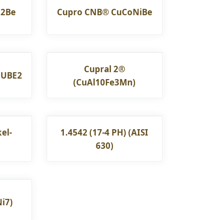
o2Be
Cupro CNB® CuCoNiBe
Cupral 2®
 UBE2
(CuAl10Fe3Mn)
el-
1.4542 (17-4 PH) (AISI
630)
i7)