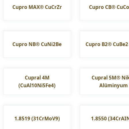
Cupro MAX® CuCrZr
Cupro CB® CuC
Cupro NB® CuNi2Be
Cupro B2® CuBe2
Cupral 4M
Cupral 5M® Nik
(CuAl10Ni5Fe4)
Alüminyum
1.8519 (31CrMoV9)
1.8550 (34CrAIN