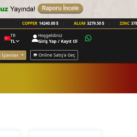
COPPER
14240.00 $
ALUM
3279.50 $
ZINC
3785.00
|
|
TR
Hoşgeldiniz
TL
Giriş Yap / Kayıt Ol
Online Satış'a Geç
 İşlemler