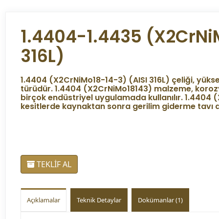
1.4404-1.4435 (X2CrNi
316L)
1.4404 (X2CrNiMo18-14-3) (AISI 316L) çeliği, yükse
türüdür. 1.4404 (X2CrNiMo18143) malzeme, korozy
birçok endüstriyel uygulamada kullanılır. 1.4404 
kesitlerde kaynaktan sonra gerilim giderme tavı 
TEKLİF AL
Açıklamalar
Teknik Detaylar
Dokümanlar (1)