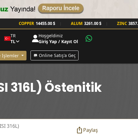
COPPER
14455.00 $
ALUM
3261.00 $
ZINC
3857.00 $
|
|
TR
Hoşgeldiniz
TL
Giriş Yap / Kayıt Ol
Online Satış'a Geç
 İşlemler
 316L) Östenitik
ISI 316L)
Paylaş