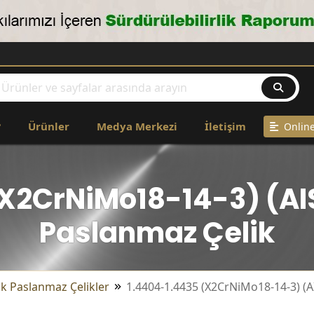
?
Ürünler
Medya Merkezi
İletişim
Online
X2CrNiMo18-14-3) (AISI
Paslanmaz Çelik
ik Paslanmaz Çelikler
1.4404-1.4435 (X2CrNiMo18-14-3) (A