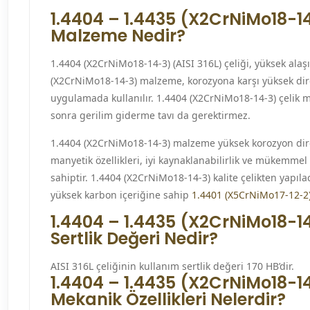
1.4404 – 1.4435 (X2CrNiMo18-14
Malzeme Nedir?
1.4404 (X2CrNiMo18-14-3) (AISI 316L) çeliği, yüksek alaş
(X2CrNiMo18-14-3) malzeme, korozyona karşı yüksek dir
uygulamada kullanılır. 1.4404 (X2CrNiMo18-14-3) çelik 
sonra gerilim giderme tavı da gerektirmez.
1.4404 (X2CrNiMo18-14-3) malzeme yüksek korozyon dire
manyetik özellikleri, iyi kaynaklanabilirlik ve mükemmel 
sahiptir. 1.4404 (X2CrNiMo18-14-3) kalite çelikten yap
yüksek karbon içeriğine sahip
1.4401 (X5CrNiMo17-12-2
1.4404 – 1.4435 (X2CrNiMo18-14
Sertlik Değeri Nedir?
AISI 316L çeliğinin kullanım sertlik değeri 170 HB’dir.
1.4404 – 1.4435 (X2CrNiMo18-14
Mekanik Özellikleri Nelerdir?