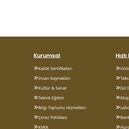
Kurumsal
Hızlı
Kalite Sertifikaları
Onl
İnsan Kaynakları
Taksi
Kültür & Sanat
Isıl
Teknik Eğitim
Müşt
Bilgi Toplumu Hizmetleri
Lab
Çerez Politikası
Bank
KVKK
Hurd