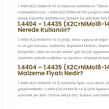
1.4404 (X2CrNiMo18-14-3) malzeme özelliklerini “Tekni
inceleyebilirsiniz. 1.4404 (X2CrNiMo18143) çeliğinin meka
olarak malzeme özelliklerinin tamamı bu sekmede belirt
1.4404 – 1.4435 (X2CrNiMo18-14
Nerede Kullanılır?
1.4404 (X2CrNiMo18-14-3) çeliği, deniz suyuna ve diğer 
su ve gaz boruları, reaktörler, depolama tankları, ekipmanl
bileşenleri, tıbbi ve cerrahi aletler gibi birçok uygulamad
sistemler, yüksek sıcaklıklar ve aşındırıcı ortamlarda kull
1.4404 – 1.4435 (X2CrNiMo18-14
Malzeme Fiyatı Nedir?
1.4404 (X2CrNiMo18-14-3) malzeme fiyatı; ürün kesiti, öl
göstermektedir. 1.4404 (X2CrNiMo18-14-3) çelik fiyatlar
üzerinde yer alan “Online Satış’a Geç” butonu üzerinden 