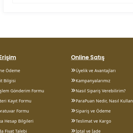
 Erişim
Online Satış
ine Ödeme
Üyelik ve Avantajları
t Bilgisi
Kampanyalarımız
 İşlem Gönderim Formu
Nasıl Sipariş Verebilirim?
eri Kayıt Formu
ParaPuan Nedir, Nasıl Kullanı
oratuvar Formu
Sipariş ve Ödeme
a Hesap Bilgileri
Teslimat ve Kargo
a Fiyat Talebi
İptal ve İade