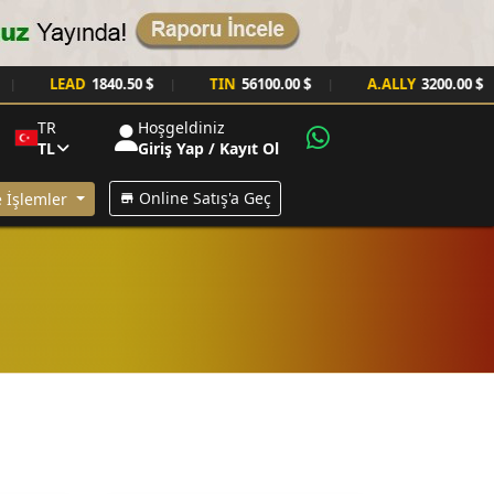
LEAD
1840.50 $
TIN
56100.00 $
A.ALLY
3200.00 $
|
|
|
TR
Hoşgeldiniz
TL
Giriş Yap / Kayıt Ol
Online Satış'a Geç
 İşlemler