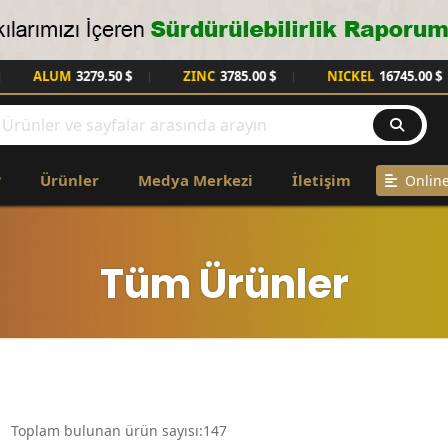
ALUM
3279.50 $
ZINC
3785.00 $
NICKEL
16745.00 $
|
|
|
?
Ürünler
Medya Merkezi
İletişim
Online
Tüm Ürünler
Toplam bulunan ürün sayısı:147