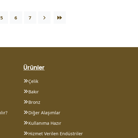
5
6
7
Ürünler
Çelik
Bakır
Bronz
lır?
Diğer Alaşımlar
Kullanıma Hazır
Hizmet Verilen Endüstriler