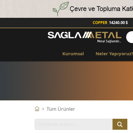
COPPER
14240.00 $
|
Kurumsal
Neler Yapıyoruz
Tüm Ürünler