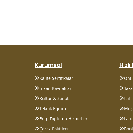
Kurumsal
Hızlı
Kalite Sertifikaları
Onl
İnsan Kaynakları
Taksi
Kültür & Sanat
Isıl
Teknik Eğitim
Müşt
Bilgi Toplumu Hizmetleri
Lab
Çerez Politikası
Bank