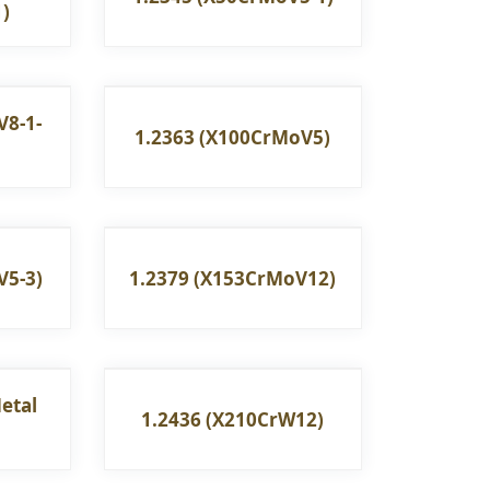
)
V8-1-
1.2363 (X100CrMoV5)
V5-3)
1.2379 (X153CrMoV12)
etal
1.2436 (X210CrW12)