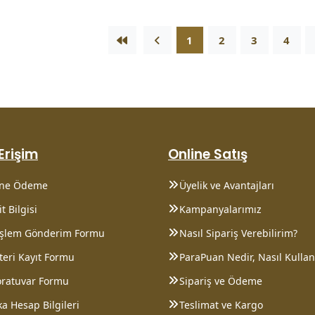
1
2
3
4
 Erişim
Online Satış
ine Ödeme
Üyelik ve Avantajları
t Bilgisi
Kampanyalarımız
 İşlem Gönderim Formu
Nasıl Sipariş Verebilirim?
eri Kayıt Formu
ParaPuan Nedir, Nasıl Kullanı
oratuvar Formu
Sipariş ve Ödeme
a Hesap Bilgileri
Teslimat ve Kargo