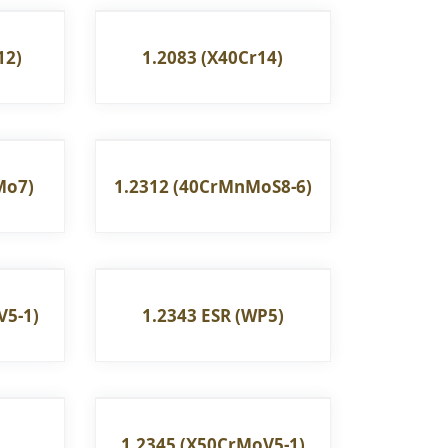
12)
1.2083 (X40Cr14)
Mo7)
1.2312 (40CrMnMoS8-6)
V5-1)
1.2343 ESR (WP5)
1.2345 (X50CrMoV5-1)