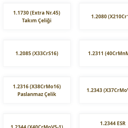
1.1730 (Extra Nr.45)
1.2080 (X210Cr
Takım Çeliği
1.2085 (X33CrS16)
1.2311 (40CrMn
1.2316 (X38CrMo16)
1.2343 (X37CrMo
Paslanmaz Çelik
1.2344 ESR
1.2344 (X40CrMoV5-1)